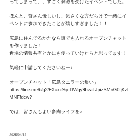
ってしまって、、すごく刺激を受けたイベントでした。
ほんと、皆さん優しいし、気さくな方だらけで一緒にイ
ベントに参加できたことが嬉しすぎました！！
広島に住んでるかたなら誰でも入れるオープンチャット
を作りました！
近場の情報共有とかにも使っていけたらと思ってます！
気軽に申請してくださいねー♪
オープンチャット「広島タニラーの集い」
https://line.me/ti/g2/FXuxc9qcDWqy9hvaLJpizSMnG0fjKzI
MNFfdcw?
では、皆さんもよい多肉ライフを♪
投
2025/04/14
稿