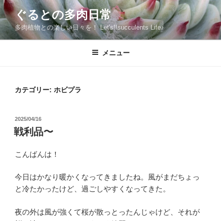
コ
ぐるとの多肉日常
ン
多肉植物との楽しい日々を！ Let's!!succulents Life♪
テ
ン
ツ
メニュー
へ
ス
キ
カテゴリー:
ホビプラ
ッ
プ
投
2025/04/16
稿
戦利品〜
日:
こんばんは！
今日はかなり暖かくなってきましたね。風がまだちょっ
と冷たかったけど、過ごしやすくなってきた。
夜の外は風が強くて桜が散っとったんじゃけど、それが