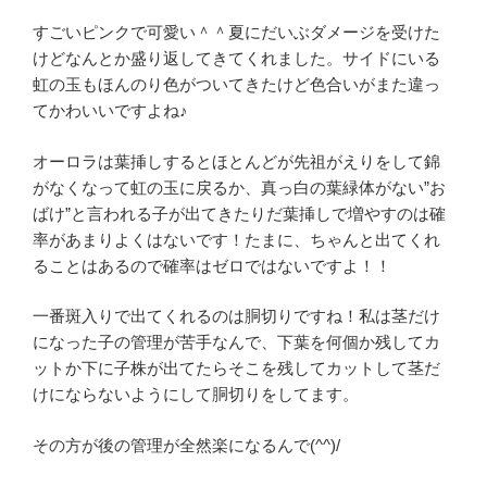
すごいピンクで可愛い＾＾夏にだいぶダメージを受けた
けどなんとか盛り返してきてくれました。サイドにいる
虹の玉もほんのり色がついてきたけど色合いがまた違っ
てかわいいですよね♪
オーロラは葉挿しするとほとんどが先祖がえりをして錦
がなくなって虹の玉に戻るか、真っ白の葉緑体がない”お
ばけ”と言われる子が出てきたりだ葉挿しで増やすのは確
率があまりよくはないです！たまに、ちゃんと出てくれ
ることはあるので確率はゼロではないですよ！！
一番斑入りで出てくれるのは胴切りですね！私は茎だけ
になった子の管理が苦手なんで、下葉を何個か残してカ
ットか下に子株が出てたらそこを残してカットして茎だ
けにならないようにして胴切りをしてます。
その方が後の管理が全然楽になるんで(^^)/