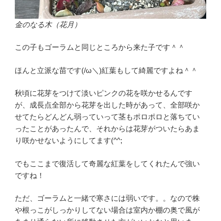
金のなる木（花月）
この子もゴーラムと同じところから来た子です＾＾
ほんと立派な苗です(/ω＼)紅葉もして綺麗ですよね＾＾
秋頃に花芽をつけて淡いピンクの花を咲かせるんです
が、成長点全部から花芽を出した時があって、全部咲か
せてたらどんどん弱っていって茎もポロポロと落ちてい
ったことがあったんで、それからは花芽がついたらあま
り咲かせないようにしてます(^^;
でもここまで復活して奇麗な紅葉をしてくれたんで強い
ですね！
ただ、ゴーラムと一緒で寒さには弱いです。。なので株
や根っこがしっかりしてない場合は室内か棚の奥で風が