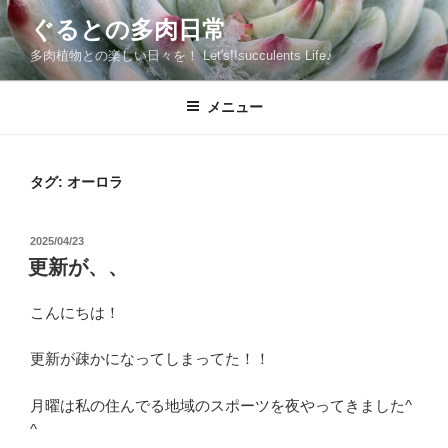
コ
ぐるとの多肉日常
ン
多肉植物との楽しい日々を！ Let's!!succulents Life♪
テ
ン
ツ
メニュー
へ
ス
キ
タグ:
オーロラ
ッ
プ
投
2025/04/23
稿
更新が、、
日:
こんにちは！
更新が疎かになってしまってた！！
月曜は私の住んでる地域のスポーツを夜やってきました^
^