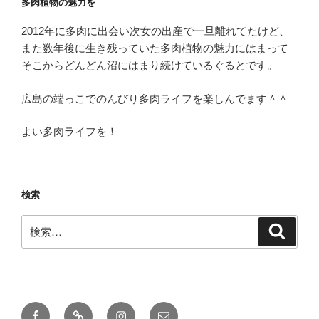
多肉植物の魅力を
2012年に多肉に出会い次女の出産で一旦離れてたけど、
また数年後に生き残っていた多肉植物の魅力にはまって
そこからどんどん沼にはまり続けているぐるとです。
広島の端っこでのんびり多肉ライフを楽しんでます＾＾
よい多肉ライフを！
検索
検
検
索
索:
Facebook
多
Instagram
メ