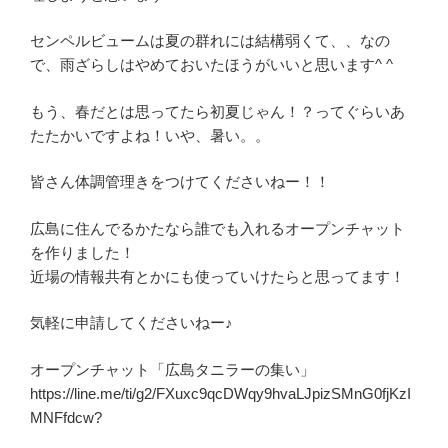
センペルビュームは夏の群れには結構弱くて、、なの
で、雨ざらしはやめておいたほうがいいと思います^ ^
もう、春だとは思ってたら初夏じゃん！？ってぐらいあ
たたかいですよね！いや、暑い。。
皆さん体調管理きをつけてくださいねー！！
広島に住んでるかたなら誰でも入れるオープンチャット
を作りました！
近場の情報共有とかにも使っていけたらと思ってます！
気軽に申請してくださいねー♪
オープンチャット「広島タニラーの集い」
https://line.me/ti/g2/FXuxc9qcDWqy9hvaLJpizSMnG0fjKzI
MNFfdcw?