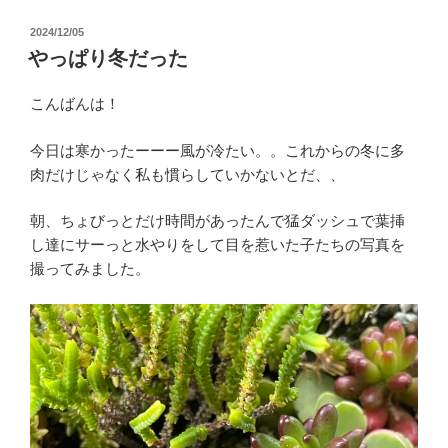
投
2024/12/05
稿
やっぱり冬だった
日:
こんばんは！
今日は寒かったーーー風が冷たい。。これからの冬に多
肉だけじゃなく私も慣らしていかないとだ、、
朝、ちょびっとだけ時間があったんで猛ダッシュで葉挿
し達にサーっと水やりをして目を惹いた子たちの写真を
撮ってみました。