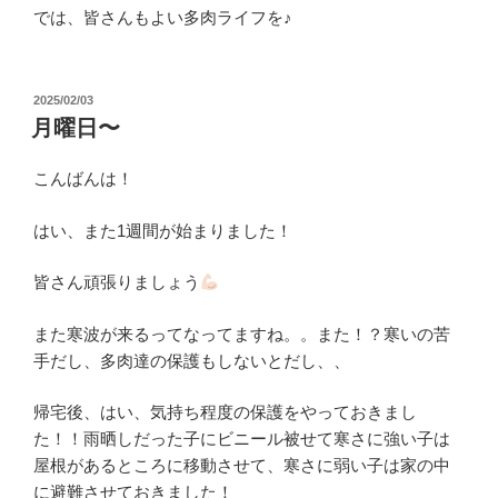
では、皆さんもよい多肉ライフを♪
投
2025/02/03
稿
月曜日〜
日:
こんばんは！
はい、また1週間が始まりました！
皆さん頑張りましょう
また寒波が来るってなってますね。。また！？寒いの苦
手だし、多肉達の保護もしないとだし、、
帰宅後、はい、気持ち程度の保護をやっておきまし
た！！雨晒しだった子にビニール被せて寒さに強い子は
屋根があるところに移動させて、寒さに弱い子は家の中
に避難させておきました！