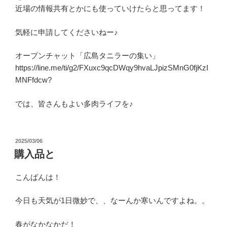
近場の情報共有とかにも使っていけたらと思ってます！
気軽に申請してくださいねー♪
オープンチャット「広島タニラーの集い」
https://line.me/ti/g2/FXuxc9qcDWqy9hvaLJpizSMnG0fjKzI
MNFfdcw?
では、皆さんもよい多肉ライフを♪
投
2025/03/06
稿
購入品と
日:
こんばんは！
今日も天気が1日微妙で、、なーんか寒いんですよね。。
春がなかなかだ！