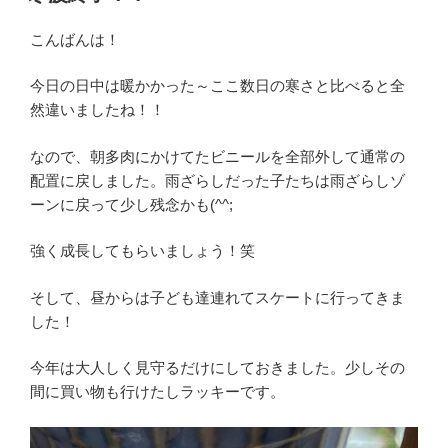
日:
こんばんは！
今日の日中は暖かかった～ここ数日の寒さと比べると全
然違いましたね！！
なので、朝多肉にかけてたビニールを全部外して通常の
配置に戻しました。雨ざらしだった子たちは雨ざらしゾ
ーンに戻って少し残念かも(^^;
強く成長してもらいましょう！笑
そして、昼からは子ども達連れてスケートに行ってきま
した！
今年は大人しく見守るだけにしておきました。少しその
間に買い物も行けたしラッキーです。