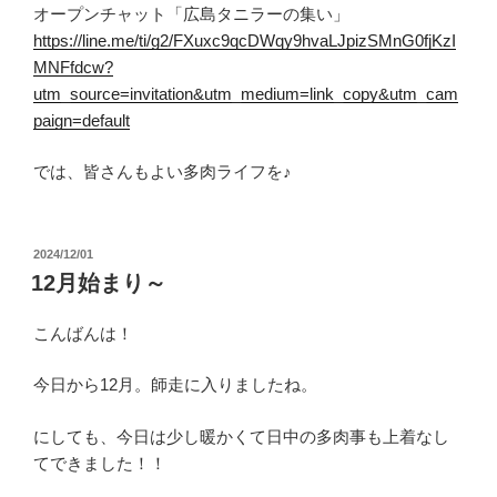
オープンチャット「広島タニラーの集い」
https://line.me/ti/g2/FXuxc9qcDWqy9hvaLJpizSMnG0fjKzI
MNFfdcw?
utm_source=invitation&utm_medium=link_copy&utm_cam
paign=default
では、皆さんもよい多肉ライフを♪
投
2024/12/01
稿
12月始まり～
日:
こんばんは！
今日から12月。師走に入りましたね。
にしても、今日は少し暖かくて日中の多肉事も上着なし
てできました！！