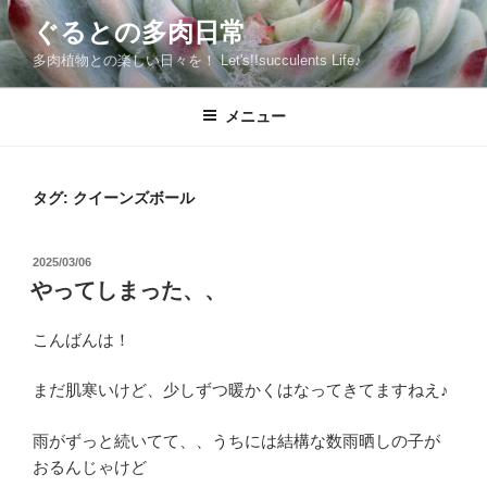
コ
ぐるとの多肉日常
ン
多肉植物との楽しい日々を！ Let's!!succulents Life♪
テ
ン
ツ
メニュー
へ
ス
キ
タグ:
クイーンズボール
ッ
プ
投
2025/03/06
稿
やってしまった、、
日:
こんばんは！
まだ肌寒いけど、少しずつ暖かくはなってきてますねえ♪
雨がずっと続いてて、、うちには結構な数雨晒しの子が
おるんじゃけど