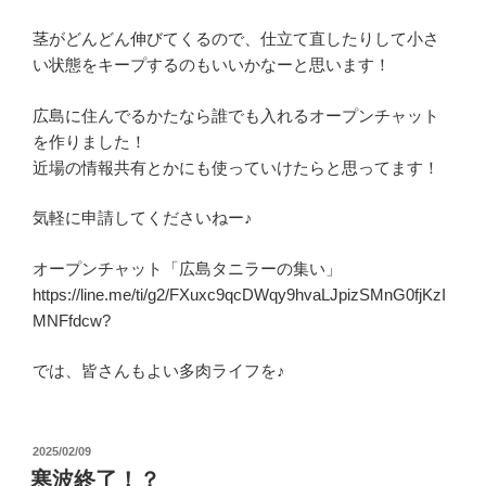
茎がどんどん伸びてくるので、仕立て直したりして小さ
い状態をキープするのもいいかなーと思います！
広島に住んでるかたなら誰でも入れるオープンチャット
を作りました！
近場の情報共有とかにも使っていけたらと思ってます！
気軽に申請してくださいねー♪
オープンチャット「広島タニラーの集い」
https://line.me/ti/g2/FXuxc9qcDWqy9hvaLJpizSMnG0fjKzI
MNFfdcw?
では、皆さんもよい多肉ライフを♪
投
2025/02/09
稿
寒波終了！？