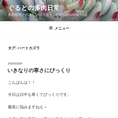
コ
ぐるとの多肉日常
ン
多肉植物との楽しい日々を！ Let's!!succulents Life♪
テ
ン
ツ
メニュー
へ
ス
キ
タグ:
ハートカズラ
ッ
プ
投
2024/10/29
稿
いきなりの寒さにびっくり
日:
こんばんは！！
今日は日中も寒くてびっくりです。
服装に悩みますねえ～