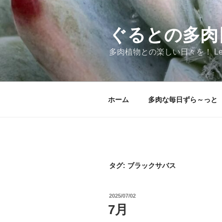
コ
ン
テ
ぐるとの多肉
ン
多肉植物との楽しい日々を！ Let's!!s
ツ
へ
ス
キ
ホーム
多肉な毎日ずら～っと
ッ
プ
タグ:
ブラックサバス
投
2025/07/02
稿
7月
日: