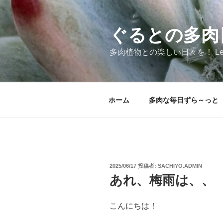
コ
ン
テ
ぐるとの多肉
ン
多肉植物との楽しい日々を！ Let's!!s
ツ
へ
ス
キ
ホーム
多肉な毎日ずら～っと
ッ
プ
投
2025/06/17
投稿者:
SACHIYO.ADMIN
稿
あれ、梅雨は、、
日:
こんにちは！