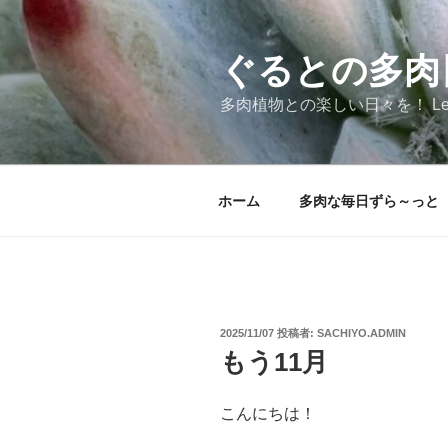
コ
ン
テ
ぐるとの多肉
ン
多肉植物との楽しい日々を！ Let's!!s
ツ
へ
ス
キ
ホーム
多肉な毎日ずら～っと
ッ
プ
投
2025/11/07
投稿者:
SACHIYO.ADMIN
稿
もう11月
日:
こんにちは！