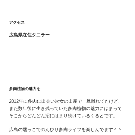
ー
稿
シ
ョ
アクセス
ン
広島県在住タニラー
多肉植物の魅力を
2012年に多肉に出会い次女の出産で一旦離れてたけど、
また数年後に生き残っていた多肉植物の魅力にはまって
そこからどんどん沼にはまり続けているぐるとです。
広島の端っこでのんびり多肉ライフを楽しんでます＾＾