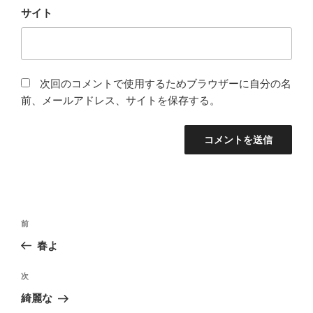
サイト
次回のコメントで使用するためブラウザーに自分の名
前、メールアドレス、サイトを保存する。
投
前
前
稿
の
春よ
ナ
投
ビ
稿
次
次
ゲ
の
綺麗な
投