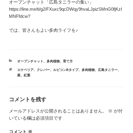
オープンチャット「広島タニラーの集い」
https://line.me/ti/g2/FXuxc9qcDWqy9hvaLJpizSMnG0fjKzI
MNFfdcw?
では、皆さんもよい多肉ライフを♪
カ
オープンチャット
、
多肉植物
、
育て方
テ
タ
エケベリア
、
クレバー
、
ルビコンBタイプ
、
多肉植物
、
広島タニラー
、
ゴ
グ
庭
、
紅葉
リ
ー
コメントを残す
メールアドレスが公開されることはありません。
※
が付
いている欄は必須項目です
コメント
※