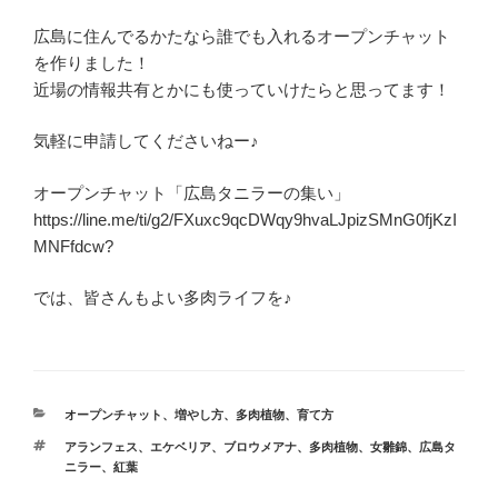
広島に住んでるかたなら誰でも入れるオープンチャット
を作りました！
近場の情報共有とかにも使っていけたらと思ってます！
気軽に申請してくださいねー♪
オープンチャット「広島タニラーの集い」
https://line.me/ti/g2/FXuxc9qcDWqy9hvaLJpizSMnG0fjKzI
MNFfdcw?
では、皆さんもよい多肉ライフを♪
カ
オープンチャット
、
増やし方
、
多肉植物
、
育て方
テ
タ
アランフェス
、
エケベリア
、
ブロウメアナ
、
多肉植物
、
女雛錦
、
広島タ
ゴ
グ
ニラー
、
紅葉
リ
ー