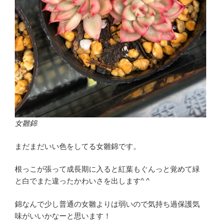
女雛錦
まだまだいい色をしてる女雛錦です。
根っこが張って成長期に入ると紅葉もぐんっと覚めて緑
と白でまた違ったかわいさを出します^ ^
錦なんで少し普通の女雛よりは弱いので気持ち過保護気
味がいいかなーと思います！