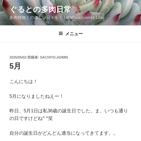
コ
ぐるとの多肉日常
ン
多肉植物との楽しい日々を！ Let's!!succulents Life♪
テ
ン
ツ
メニュー
へ
ス
キ
投
2025/05/02
投稿者:
SACHIYO.ADMIN
稿
ッ
5月
日:
プ
こんにちは！
5月になりましたねえー！
昨日、5月1日は私36歳の誕生日でした。ま、いつも通り
の日ですけどね^ ^笑
自分の誕生日がどんどん適当になってきてます。。